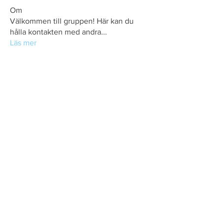
Om
Välkommen till gruppen! Här kan du
hålla kontakten med andra
...
Läs mer
Glommens Bryggeri AB
Långaveka 107
311 98
Glommen