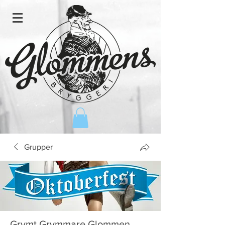
Grupper
Grymt Grymmare Glommen