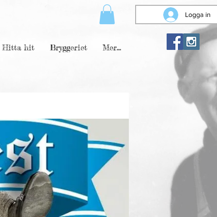
Logga in
Hitta hit
Bryggeriet
Mer...