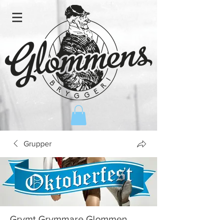
Grupper
Grymt Grymmare Glommen