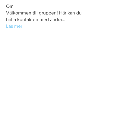
Om
Välkommen till gruppen! Här kan du
hålla kontakten med andra
...
Läs mer
Glommens Bryggeri AB
Långaveka 107
311 98
Glommen